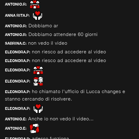
ANTONIO.R:
ANNA RITA.P:
Dobbiamo ar
ANTONIO.R:
Dobbiamo attendere 60 giorni
ANTONIO.R:
non vedo il video
SABRINA.C:
non riesco ad accedere al video
ELEONORA.P:
non riesco ad accedere al video
ELEONORA.P:
ELEONORA.P:
ELEONORA.P:
ho chiamato l'ufficio di Lucca changes e
ELEONORA.P:
stanno cercando di risolvere.
ELEONORA.P:
Anche io non vedo il video...
ANTONIO.E:
ANTONIO.E:
adesso funziona.
ELEONORA.P: