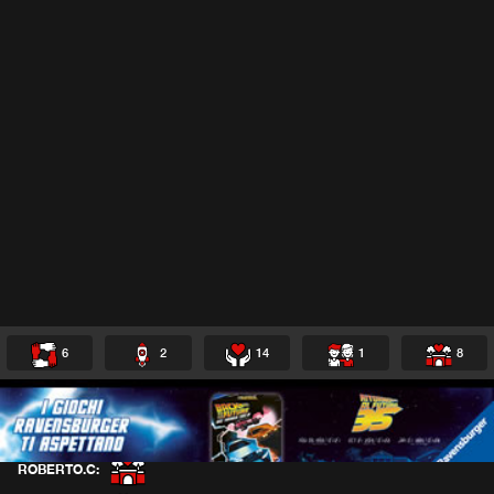
ELENA.R:
cosi non avremo film con effetti speciali
ROBERTO.C:
moderni ma un vero film con attori e sceneggiatura
premiati perche' e troppo facile fare film con effetti
speciali
NICOLA.B:
NICOLA.B:
DOMENICO RENÈ.P:
Un saluto a tutti
ANTONIO.R:
Diabolik fu ricalcato sul grande Sean Connery,
ELENA.R:
un pensiero anche per lui
6
2
14
1
8
ROBERTO.C:
Sean Connery R.I.P. ora stai in un
DOMENICO RENÈ.P:
posto migliore!
ROBERTO.C: